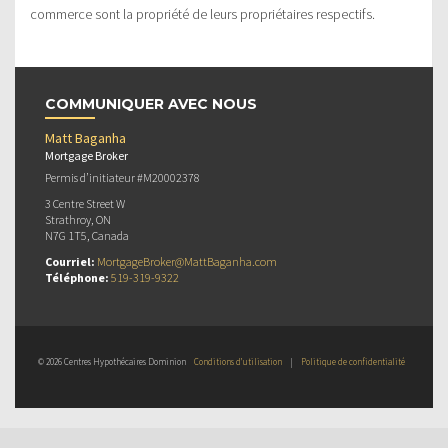
commerce sont la propriété de leurs propriétaires respectifs.
COMMUNIQUER AVEC NOUS
Matt Baganha
Mortgage Broker
Permis d’initiateur #M20002378
3 Centre Street W
Strathroy, ON
N7G 1T5, Canada
Courriel:
MortgageBroker@MattBaganha.com
Téléphone:
519-319-9322
© 2026 Centres Hypothécaires Dominion
Conditions d’utilisation
|
Politique de confidentialité