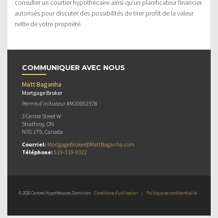
consulter un courtier hypothécaire ainsi qu’un planificateur financier
autorisés pour discuter des possibilités de tirer profit de la valeur
nette de votre propriété.
COMMUNIQUER AVEC NOUS
Matt Baganha
Mortgage Broker
Permis d’initiateur #M20002378
3 Centre Street W
Strathroy, ON
N7G 1T5, Canada
Courriel:
MortgageBroker@MattBaganha.com
Téléphone:
519-319-9322
© 2026 Centres Hypothécaires Dominion
Conditions d’utilisation
|
Politique de confidentialité