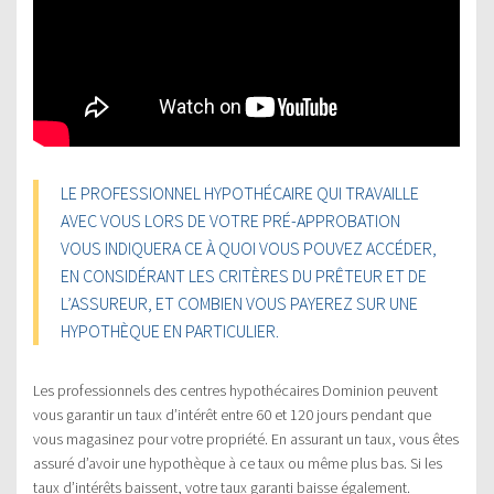
LE PROFESSIONNEL HYPOTHÉCAIRE QUI TRAVAILLE
AVEC VOUS LORS DE VOTRE PRÉ-APPROBATION
VOUS INDIQUERA CE À QUOI VOUS POUVEZ ACCÉDER,
EN CONSIDÉRANT LES CRITÈRES DU PRÊTEUR ET DE
L’ASSUREUR, ET COMBIEN VOUS PAYEREZ SUR UNE
HYPOTHÈQUE EN PARTICULIER.
Les professionnels des centres hypothécaires Dominion peuvent
vous garantir un taux d’intérêt entre 60 et 120 jours pendant que
vous magasinez pour votre propriété. En assurant un taux, vous êtes
assuré d’avoir une hypothèque à ce taux ou même plus bas. Si les
taux d’intérêts baissent, votre taux garanti baisse également.