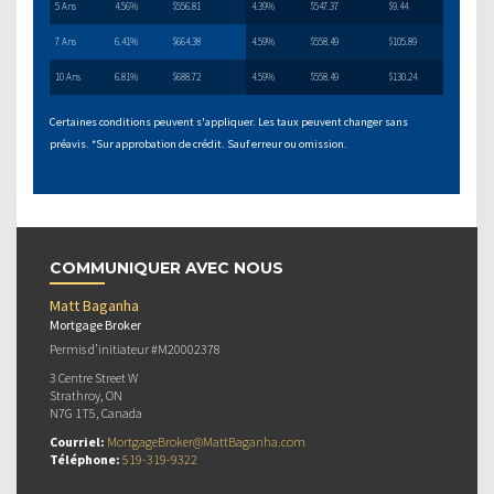
5 Ans
4.56%
$556.81
4.39%
$547.37
$9.44
7 Ans
6.41%
$664.38
4.59%
$558.49
$105.89
10 Ans
6.81%
$688.72
4.59%
$558.49
$130.24
Certaines conditions peuvent s'appliquer. Les taux peuvent changer sans
préavis. *Sur approbation de crédit. Sauf erreur ou omission.
COMMUNIQUER AVEC NOUS
Matt Baganha
Mortgage Broker
Permis d’initiateur #M20002378
3 Centre Street W
Strathroy, ON
N7G 1T5, Canada
Courriel:
MortgageBroker@MattBaganha.com
Téléphone:
519-319-9322