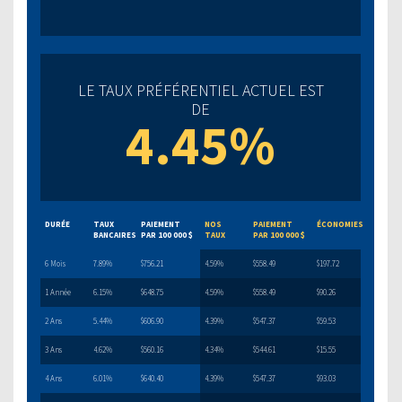
LE TAUX PRÉFÉRENTIEL ACTUEL EST
DE
4.45%
DURÉE
TAUX
PAIEMENT
NOS
PAIEMENT
ÉCONOMIES
BANCAIRES
PAR 100 000 $
TAUX
PAR 100 000 $
6 Mois
7.89%
$756.21
4.59%
$558.49
$197.72
1 Année
6.15%
$648.75
4.59%
$558.49
$90.26
2 Ans
5.44%
$606.90
4.39%
$547.37
$59.53
3 Ans
4.62%
$560.16
4.34%
$544.61
$15.55
4 Ans
6.01%
$640.40
4.39%
$547.37
$93.03