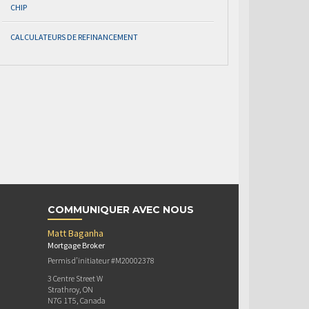
CHIP
CALCULATEURS DE REFINANCEMENT
COMMUNIQUER AVEC NOUS
Matt Baganha
Mortgage Broker
Permis d’initiateur #M20002378
3 Centre Street W
Strathroy, ON
N7G 1T5, Canada