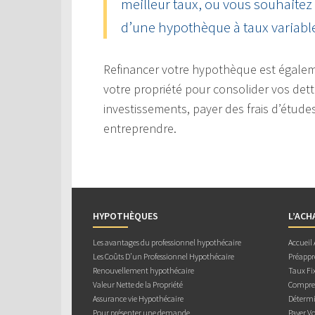
meilleur taux, ou vous souhaitez
d’une hypothèque à taux variable 
Refinancer votre hypothèque est égaleme
votre propriété pour consolider vos dett
investissements, payer des frais d’étude
entreprendre.
HYPOTHÈQUES
L’ACH
Les avantages du professionnel hypothécaire
Accueil
Les Coûts D’un Professionnel Hypothécaire
Préappr
Renouvellement hypothécaire
Taux Fix
Valeur Nette de la Propriété
Compren
Assurance vie Hypothécaire
Détermi
Pour présenter une demande
Payer V