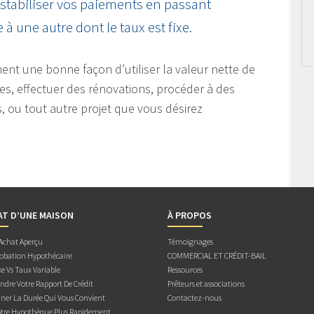
 stabiliser vos paiements en passant
à une autre dont le taux est fixe.
nt une bonne façon d’utiliser la valeur nette de
es, effectuer des rénovations, procéder à des
s, ou tout autre projet que vous désirez
AT D’UNE MAISON
À PROPOS
 Achat Aperçu
Témoignages
obation Hypothécaire
COMMERCIAL ET CRÉDIT-BAIL
e Vs Taux Variable
Ressources
dre Votre Rapport De Crédit
Prêteurs et associations
ner La Durée Qui Vous Convient
Contactez-nous
otre Hypothèque Plus Rapidement